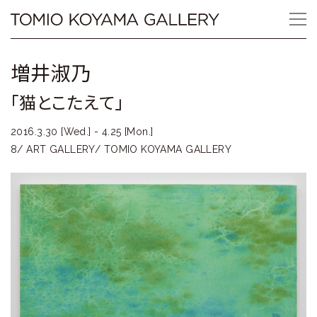
Skip
Tomio
to
content
Koyama
増井淑乃
Gallery
「猫とこたえて」
小
2016.3.30 [Wed.] - 4.25 [Mon.]
山
8/ ART GALLERY/ TOMIO KOYAMA GALLERY
登
美
夫
ギ
ャ