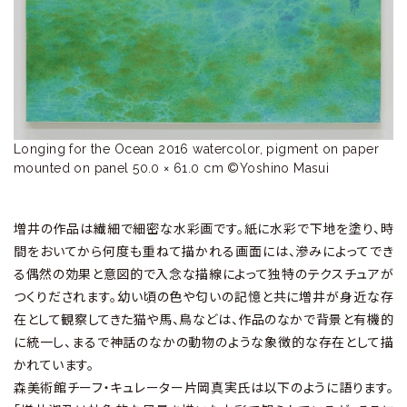
ラ
リ
ー
Longing for the Ocean 2016 watercolor, pigment on paper 
増井の作品は繊細で細密な水彩画です。紙に水彩で下地を塗り、時
間をおいてから何度も重ねて描かれる画面には、滲みによってでき
る偶然の効果と意図的で入念な描線によって独特のテクスチュアが
つくりだされます。幼い頃の色や匂いの記憶と共に増井が身近な存
在として観察してきた猫や馬、鳥などは、作品のなかで背景と有機的
に統一し、まるで神話のなかの動物のような象徴的な存在として描
かれています。
森美術館チーフ・キュレーター片岡真実氏は以下のように語ります。