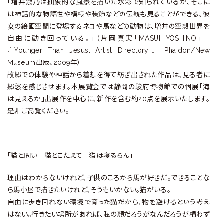
「増井淑乃は抽象的な風景を描いた水彩で知られているが、そこに
は神話的な物語性や模様や装飾などの伝統も見ることができる。彼
女の絵画空間に登場するネコや馬などの動物は、増井の空想世界を
自由に動き回っている。」（片岡真実「MASUI, YOSHINO」
『Younger Than Jesus: Artist Directory』 Phaidon/New
Museum出版、2009年）
故郷での体験や神話から着想を得て紡ぎ出された作品は、見る者に
郷愁を感じさせます。本展覧会では静岡の駿府博物館での個展「海
は見えるか」出展作を中心に、新作を含む約20点を展示いたします。
是非ご高覧ください。
「猫と問い 猫とこたえて 猫は寝るらん」
理由はわからないけれど、子供のころから馬が好きだ。できることな
ら馬小屋で描きたいけれど、そうもいかない。猫がいる。
自由に歩き回れない環境で育った猫だから、物を避けるという考え
はない。行きたい場所があれば、私の顔だろうがなんだろうが構わず