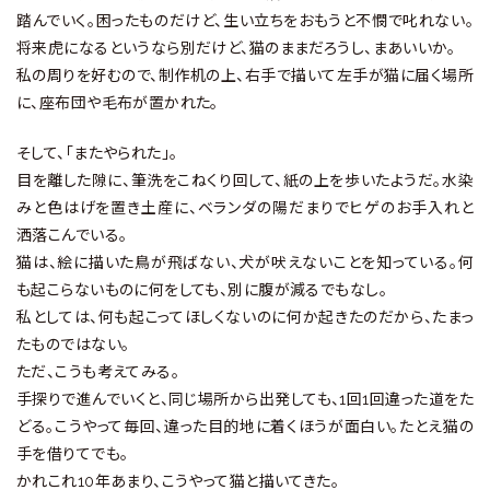
踏んでいく。困ったものだけど、生い立ちをおもうと不憫で叱れない。
将来虎になるというなら別だけど、猫のままだろうし、まあいいか。
私の周りを好むので、制作机の上、右手で描いて左手が猫に届く場所
に、座布団や毛布が置かれた。
そして、「またやられた」。
目を離した隙に、筆洗をこねくり回して、紙の上を歩いたようだ。水染
みと色はげを置き土産に、ベランダの陽だまりでヒゲのお手入れと
洒落こんでいる。
猫は、絵に描いた鳥が飛ばない、犬が吠えないことを知っている。何
も起こらないものに何をしても、別に腹が減るでもなし。
私としては、何も起こってほしくないのに何か起きたのだから、たまっ
たものではない。
ただ、こうも考えてみる。
手探りで進んでいくと、同じ場所から出発しても、1回1回違った道をた
どる。こうやって毎回、違った目的地に着くほうが面白い。たとえ猫の
手を借りてでも。
かれこれ10年あまり、こうやって猫と描いてきた。