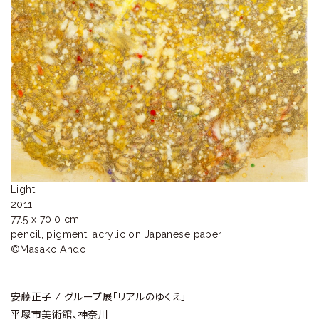
ラ
リ
ー
Light

2011

77.5 x 70.0 cm

pencil, pigment, acrylic on Japanese paper

安藤正子 / グループ展「リアルのゆくえ」
平塚市美術館、神奈川