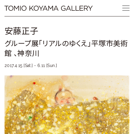
Skip
Tomio
to
content
Koyama
安藤正子
Gallery
グループ展「リアルのゆくえ」平塚市美術
小
館 、神奈川
山
2017.4.15 [Sat.] - 6.11 [Sun.]
登
美
夫
ギ
ャ