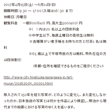
2017年4月15日(土) ～6月11日(日)
開館時間：9:30 ～ 17:00（入場は16：30 まで）
休館日：月曜日
観覧料金 一般800(640) 円、高大生500(400) 円
※( ) 内は20 名以上の団体料金
※中学生以下、毎週土曜日の高校生は無料
※各種障がい者手帳をお持ちの方と付添1 名は無
料
※65 歳以上で平塚市民の方は無料、市外在住の方
は団体割引
(年齢・住所を確認できるものをご提示ください)
http://www.city.hiratsuka.kanagawa.jp/art-
muse/20162005_00001.html
移入されて150年を経た写実が、どのように変化し、また変化しなか
ったのか、日本独自の写実とは何かを作品により検証し、明治から現
代までの絵画における写実のゆくえを追います。