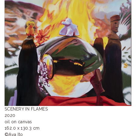
ラ
リ
ー
SCENERY IN FLAMES

2020

oil on canvas

162.0 x 130.3 cm

©️Aya Ito