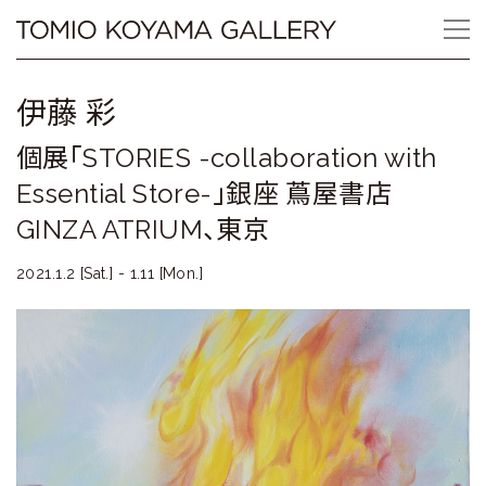
Skip
Tomio
to
content
Koyama
伊藤 彩
Gallery
個展「STORIES -collaboration with
小
Essential Store-」銀座 蔦屋書店
山
GINZA ATRIUM、東京
登
2021.1.2 [Sat.] - 1.11 [Mon.]
美
夫
ギ
ャ