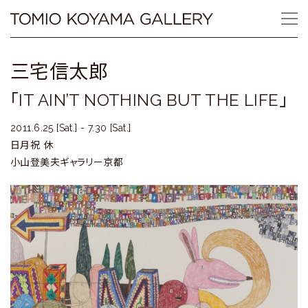
Skip
Tomio
to
content
Koyama
三宅信太郎
Gallery
「IT AIN’T NOTHING BUT THE LIFE」
小
2011.6.25 [Sat.] - 7.30 [Sat.]
山
日月祝 休
小山登美夫ギャラリー京都
登
美
夫
ギ
ャ