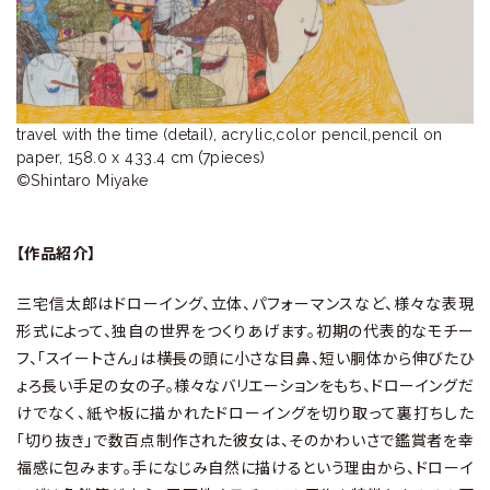
ラ
リ
ー
travel with the time (detail), acrylic,color pencil,pencil on 
paper, 158.0 x 433.4 cm（7pieces)

©Shintaro Miyake
【作品紹介】
三宅信太郎はドローイング、立体、パフォーマンスなど、様々な表現
形式によって、独自の世界をつくりあげます。初期の代表的なモチー
フ、「スイートさん」は横長の頭に小さな目鼻、短い胴体から伸びたひ
ょろ長い手足の女の子。様々なバリエーションをもち、ドローイングだ
けでなく、紙や板に描かれたドローイングを切り取って裏打ちした
「切り抜き」で数百点制作された彼女は、そのかわいさで鑑賞者を幸
福感に包みます。手になじみ自然に描けるという理由から、ドローイ