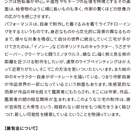
ングは色鉛筆が中心。平面性やモチーフの反復を特徴とするその画
面は、絵巻物のように横に長いものも多く、作家の驚くほどの想像力
の広がりを感じさせます。
パフォーマンスは、自身で制作した着ぐるみを着てライブドローイン
グをするというものです。身近なものから文化的に背景の異なるもの
まで、様々な対象を吸収して自分の世界に統合していく三宅が手が
けてきたのは、「イノシー」などのオリジナルのキャラクター、うさぎや
ビーバー、クラーケンと闘うミノタウルス、蛸など。描く側と見る側の
距離を近づける制作をしたいが、通常のライブペインティングはかえ
って近寄りがたい。そこでこの方法を思いついたといいます。また絵の
中のキャラクター自身がポートレートを描いている、つまり作家自身
が作品世界の一部になっているという側面もあります。体感覚的な
効果が作品の枠を超えて鑑賞者にもたらされ、そこには作家、作品、
鑑賞者の間の相互関係が生まれます。このような三宅の制作は、彼
が芸術性と大衆性という、相容れない部分をもつ両方をうまく結び
つけ、新しい可能性を模索しているということを物語っています。
【展覧会について】