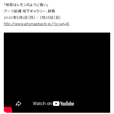
ラ
「地球はレモンのように青い」
リ
アーツ前橋 地下ギャラリー、群馬
2020年6月1日［月］ – 7月26日［日］
ー
http://www.artsmaebashi.jp/?p=14546