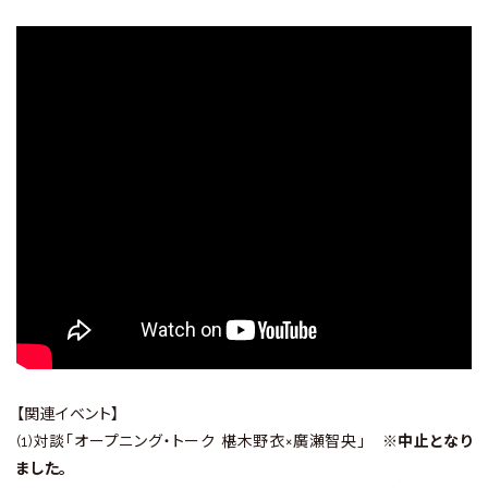
【関連イベント】
(1)対談「オープニング・トーク 椹木野衣×廣瀬智央」
※中止となり
ました。