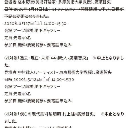
登壇者:椹木野衣(美術評論家・多摩美術大学教授)、廣瀬智央
日時:
2020年4月11日［土］ 14:00~15:30
→開館延期に伴い、日程が
下記に変更となりました。
2020年6月27日［土］ 14:00~15:30
会場:アーツ前橋 地下ギャラリー
定員:先着40名
参加費:無料(要観覧券)、要電話申込み
(2)対談「過去・現在・未来 中村政人×廣瀬智央」
※中止となりまし
た。
登壇者:中村政人(アーティスト・東京藝術大学教授)、廣瀬智央
日時:2020年5月24日［日］14:00~15:30
会場:アーツ前橋 地下ギャラリー
定員:先着40名
参加費:無料(要観覧券)、要電話申込み
(3)対談「僕らの現代美術黎明期 村上隆×廣瀬智央」
※中止となり
ました。