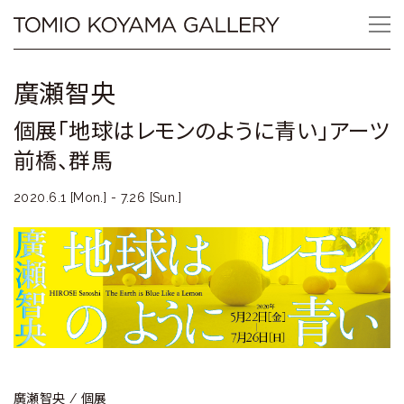
Skip
Tomio
to
content
Koyama
廣瀬智央
Gallery
個展「地球はレモンのように青い」アーツ
小
前橋、群馬
山
2020.6.1 [Mon.] - 7.26 [Sun.]
登
美
夫
ギ
ャ
廣瀬智央 / 個展