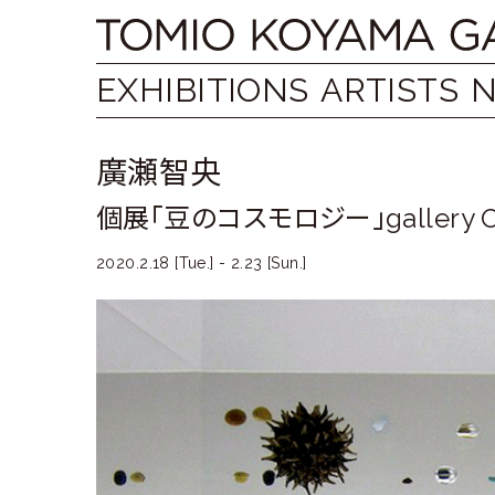
Skip
Tomio
to
content
Koyama
EXHIBITIONS
ARTISTS
Gallery
廣瀬智央
小
個展「豆のコスモロジー」gallery O
山
登
2020.2.18 [Tue.] - 2.23 [Sun.]
美
夫
ギ
ャ