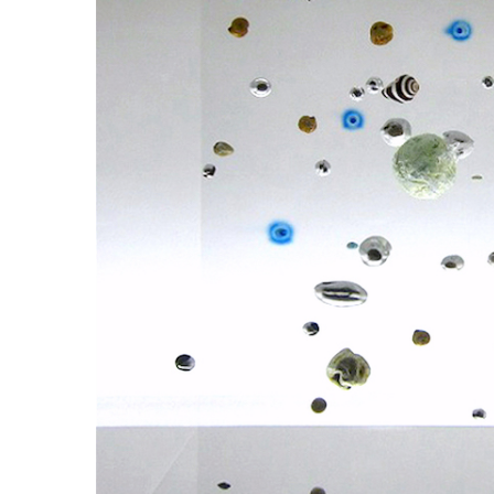
ラ
リ
ー