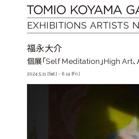
Skip
Tomio
to
content
Koyama
EXHIBITIONS
ARTISTS
Gallery
福永大介
小
個展「Self Meditation」High A
山
登
2024.5.11 [Sat.] - 6.14 [Fri.]
美
夫
ギ
ャ