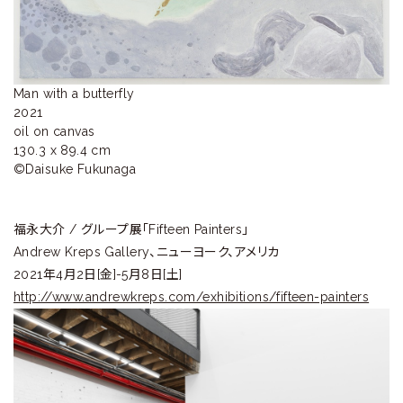
ラ
リ
ー
Man with a butterfly

2021

oil on canvas

130.3 x 89.4 cm 

©️Daisuke Fukunaga
福永大介 / グループ展「Fifteen Painters」
Andrew Kreps Gallery、ニューヨーク、アメリカ
2021年4月2日[金]-5月8日[土]
http://www.andrewkreps.com/exhibitions/fifteen-painters