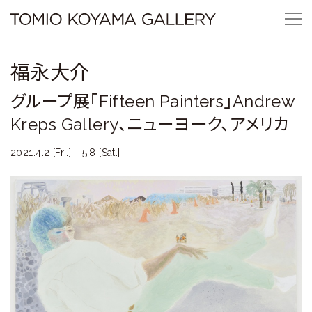
Skip
Tomio
to
content
Koyama
福永大介
Gallery
グループ展「Fifteen Painters」Andrew
小
Kreps Gallery、ニューヨーク、アメリカ
山
2021.4.2 [Fri.] - 5.8 [Sat.]
登
美
夫
ギ
ャ