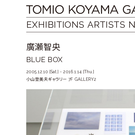
Skip
Tomio
to
content
Koyama
EXHIBITIONS
ARTISTS
Gallery
廣瀬智央
小
BLUE BOX
山
登
2005.12.10 [Sat.] - 2016.1.14 [Thu.]
小山登美夫ギャラリー 7F GALLERY2
美
夫
ギ
ャ