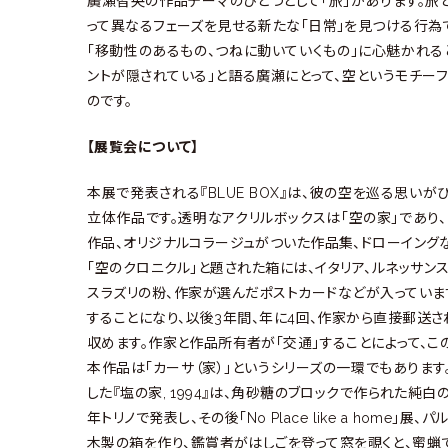
廣瀬智央の作品テーマのひとつとして「旅」があります。旅
って異なるフェーズを見せる新たな「日常」を見つける行為
「移動性のあるもの、つねに動いていくもの」に心魅かれる
ントが隠されている」と語る廣瀬にとって、空というモチー
のです。
【展覧会について】
本展で発表される『BLUE BOX』は、彼の空を巡る思い
立体作品です。透明なアクリルボックスは「空の家」であり
作品、オリジナルコラージュがついた作品集、ドローイング
「空のクロニクル」と題された箱には、イタリア、ルネッサ
スラズリの粉、作家が選んだポストカードなどが入っていま
することになり、以後3年間、年に4回、作家から直接郵送
収めます。作家と作品所有者が「交通」することによって、こ
本作品は「カーサ（家）」というシリーズの一環でもあります。
した『塩の家, 1994』は、角砂糖のブロックで作られた純白
年トリノで発表し、その後「No Place like a hom
木製の箱を作り、鑑賞者がはしごを登って窓を覗くと、蜜蝋