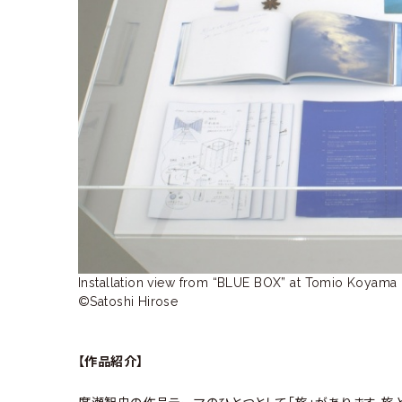
ラ
リ
ー
Installation view from “BLUE BOX” at Tomio Koyama G
©Satoshi Hirose
【作品紹介】