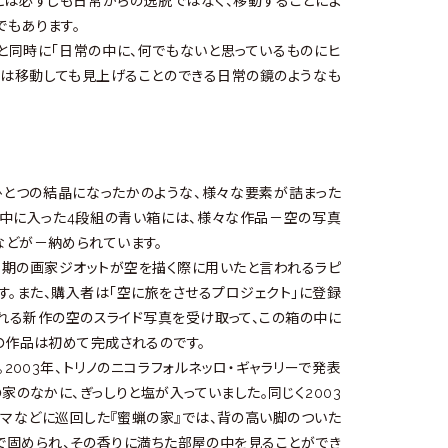
とは必ずしも日常からの逸脱ではなく、移動することによ
でもあります。
と同時に「日常の中に、何でもないと思っているものにヒ
フは移動しても見上げることのできる日常の鏡のようなも
がひとつの結晶になったかのような、様々な要素が詰まった
、中に入った4段組の青い箱には、様々な作品－空の写真
などが－納められています。
ンス期の画家ジオットが空を描く際に用いたと言われるラピ
す。また、購入者は「空に旅をさせるプロジェクト」に登録
される新作の空のスライド写真を受け取って、この箱の中に
の作品は初めて完成されるのです。
2003年、トリノのニコラフォルネッロ・ギャラリーで発表
の家のなかに、ぎっしりと塩が入っていました。同じく2003
e」展、パルマなどに巡回した『蜜蝋の家』では、背の高い脚のついた
で固められ、その香りに満ちた部屋の中を見ることができ