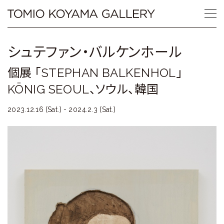
Skip
Tomio
to
content
Koyama
シュテファン・バルケンホール
Gallery
個展 「STEPHAN BALKENHOL」
小
KÖNIG SEOUL、ソウル、韓国
山
2023.12.16 [Sat.] - 2024.2.3 [Sat.]
登
美
夫
ギ
ャ