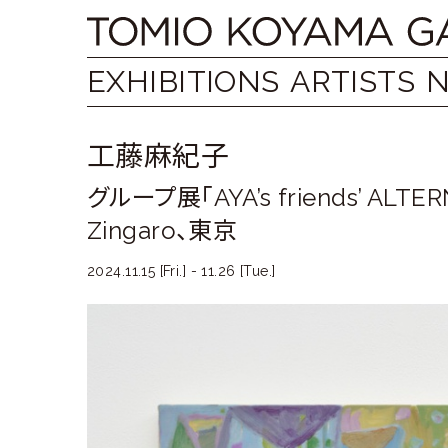
Skip
Tomio
to
content
Koyama
EXHIBITIONS
ARTISTS
Gallery
工藤麻紀子
小
グループ展「AYA’s friends’ ALTER
山
Zingaro、東京
登
2024.11.15 [Fri.] - 11.26 [Tue.]
美
夫
ギ
ャ