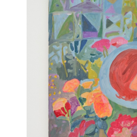
ラ
リ
ー