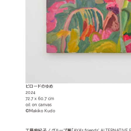
ビロードのゆめ

2024

72.7 x 60.7 cm

oil on canvas

©Makiko Kudo
工藤麻紀子 / グループ展「AYA’s friends’ ALTERNATIVE 