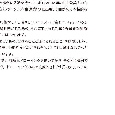
点に活動を行っています。2002 年、小山登美夫のキ
」（パレットクラブ、東京築地）に出展、今回が初の本格的な
、懐かしくも瑞々しいリリシズムに溢れています。つるり
何度も磨かれたもの。そこに乗せられた驚く程繊細な描線
にはおきません。
激しいもの、食べることと食べられること、喜びや悲しみ、
幾重にも織りまぜながらも全体としては、陽性なものへと
ています。
定です。精緻なドローイングを描いてから、全く同じ構図で
s Gone?」、ドローイングのみで完成とされた「貝の火」、ペアの