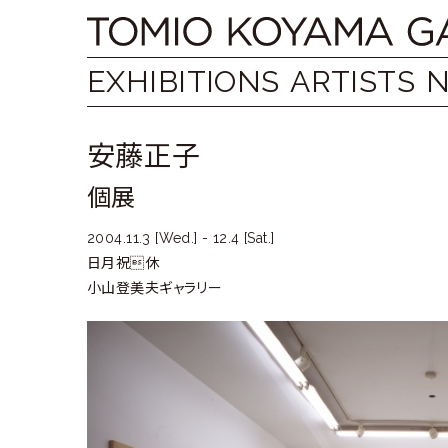
Skip
Tomio
to
content
Koyama
EXHIBITIONS
ARTISTS
Gallery
安藤正子
小
個展
山
登
2004.11.3 [Wed.] - 12.4 [Sat.]
日月祝休
美
小山登美夫ギャラリー
夫
ギ
ャ