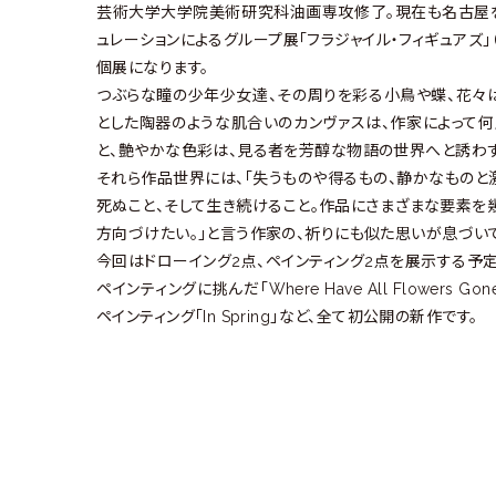
芸術大学大学院美術研究科油画専攻修了。現在も名古屋を拠
ュレーションによるグループ展「フラジャイル・フィギュアズ
個展になります。
つぶらな瞳の少年少女達、その周りを彩る小鳥や蝶、花々は
とした陶器のような肌合いのカンヴァスは、作家によって
と、艶やかな色彩は、見る者を芳醇な物語の世界へと誘わず
それら作品世界には、「失うものや得るもの、静かなものと
死ぬこと、そして生き続けること。作品にさまざまな要素を
方向づけたい。」と言う作家の、祈りにも似た思いが息づい
今回はドローイング2点、ペインティング2点を展示する予
ペインティングに挑んだ「Where Have All Flower
ペインティング「In Spring」など、全て初公開の新作です。