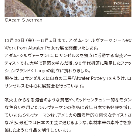
ラ
リ
©Adam Silverman
ー
10月20日（金）〜11月4日まで、アダム・シ ルヴァーマンーNew
Work from Atwater Pottery展を開催いたします。
アダム・シルヴァーマンは、ロサンゼルスを拠点に活動する陶芸アー
ティストです。大学で建築を学んだ後、９０年代初頭に発足したファッ
ションブランドX-Largeの創立に携わりました。
現在は、ロサンゼルスに自身の工房「Atwater Pottery」をもうけ、ロ
サンゼルスを中心に展覧会を行っています。
噴火山からなる溶岩のような質感や、ミッドセンチュリー的なモダン
な色合いを用いたシルヴァーマンの作品は近年日本でも好評を博し
ています。シルヴァーマンは、アメリカの西海岸的な爽快なテイストさ
ながら、最近では日本の工芸に通じるような、素材本来の素朴さを意
識したような作品を制作しています。