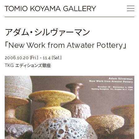
Skip
Tomio
to
content
Koyama
アダム・シルヴァーマン
Gallery
「New Work from Atwater Pottery」
小
2006.10.20 [Fri.] - 11.4 [Sat.]
山
TKG エディションズ銀座
登
美
夫
ギ
ャ