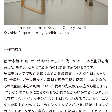
ラ
リ
ー
installation view at Tomio Koyama Gallery, 2006

©Kishio Suga photo by Norihiro Ueno
» 作品紹介
菅 木志雄は、1960年代終わりから70年代にかけて日本美術界を席
巻した「もの派」と呼ばれる潮流の代表的作家のひとりです。
多摩美術大学で教鞭を取り始めた斎藤義重に学んだ菅は、木材や、
石、金属片、ガラス板などの素材を展示空間に配置し、ものと身体、
ものと空間、中心と周囲、といった我々の先入観を根底から覆します。
「ニンゲンのまわりにあらゆるものがありながらいかなる＜カタチ＞
も存在しない。＜カタチ＞がなければ、なにもみることがない。ニン
ゲンが欲するとき、＜はじめて＞＜カタチ＞がみえ、認識される。＜
カタチ＞はニンゲンの意識の流れにあり、必要に応じて、＜カタチ＞