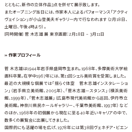
とともに、新作の立体作品3点を併せて展示致します。
またオープニング当日には、作家本人によるパフォーマンス「アクティ
ヴェイション」が小山登美夫ギャラリー内で行なわれます（2月18日、
土曜日、午後4時より）。
[同時開催] 菅 木志雄 展 東京画廊：2月18日 – 3月11日
» 作家プロフィール
菅 木志雄は1944年岩手県盛岡市生まれ。1968年、多摩美術大学絵
画科卒業。在学中1967年には、第11回シェル美術賞を受賞しました。
最近の大規模な個展では「揺らぐ体空 菅木志雄インスタレーショ
ン」（岩手県立美術館、2005年）、「菅木志雄—スタンス」（横浜美術
館、1999年）、「菅木志雄展」（広島市現代美術館から巡回、伊丹市立
美術館。神奈川県民ホールギャラリー、千葉市美術館、1997年）など
のほか、1968年の初個展から現在に至る40年近いキャリアの中で、
数多くの展覧会に出展してきました。
国際的にも活躍の場を広げ、1978年には第38回ヴェネチア・ビエン