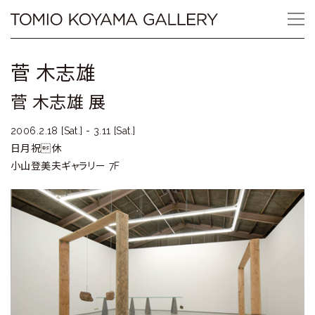
Skip
Tomio
to
content
Koyama
菅 木志雄
Gallery
菅 木志雄 展
小
2006.2.18 [Sat.] - 3.11 [Sat.]
山
日月祝休
小山登美夫ギャラリー 7F
登
美
夫
ギ
ャ