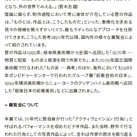
となり、外の世界でみえる。」（菅木志雄）
理論に偏らず、制作過程において常に身体が介在している菅の作品
は、「ものとは、作品とは、こうしたものだ」といった、象徴化を求める
我々の視線を絶えずかいくぐり、最もラディカルなアプローチを仕掛
けてきます。こうした思考は90年代以降、国内外の様々な展覧会によ
って紹介されています。
菅の作品は1995年、岐阜県美術館から全国へ巡回した「1970年 ─
物質と知覚 もの派と根源を問う作家たち」、また2005年国立国際
美術館で行なわれた「もの派 ─ 再考」のほか、海外においても1986
年ポンピドゥーセンターで行われたグループ展「前衛芸術の日本」、
1994年横浜美術館からニューヨークのグッゲンハイム美術館へ巡回
した「戦後日本の前衛美術」などに出展されました。
» 展覧会について
本展では、70年代に菅自身が行った「アクティヴェイション（行為）」と
呼ばれるパフォーマンスを収めたビデオ作品、また当時、野外で行な
われた行為としての写真作品によって、言わば作家の原点を振り返る