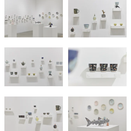
ラ
リ
ー