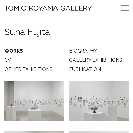
Skip
Tomio
to
content
Koyama
Suna Fujita
Gallery
小
WORKS
BIOGRAPHY
山
CV
GALLERY EXHIBITIONS
OTHER EXHIBITIONS
PUBLICATION
登
美
夫
ギ
ャ