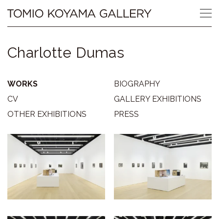
Skip
Tomio
to
content
Koyama
Charlotte Dumas
Gallery
小
WORKS
BIOGRAPHY
山
CV
GALLERY EXHIBITIONS
OTHER EXHIBITIONS
PRESS
登
美
夫
ギ
ャ