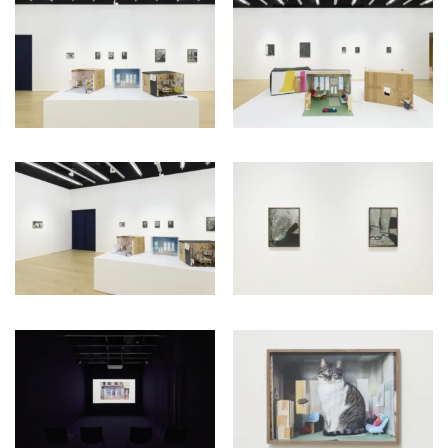
ラ
リ
ー