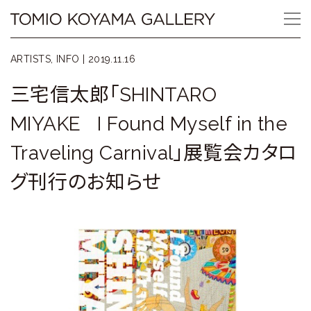
Skip
Tomio
to
content
Koyama
ARTISTS, INFO |
2019.11.16
Gallery
三宅信太郎「SHINTARO
小
MIYAKE I Found Myself in the
山
Traveling Carnival」展覧会カタロ
登
グ刊行のお知らせ
美
夫
ギ
ャ