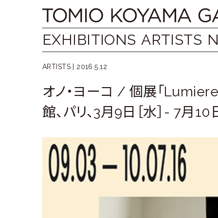
Skip
Tomio
to
content
Koyama
EXHIBITIONS
ARTISTS
Gallery
ARTISTS |
2016.5.12
小
オノ・ヨーコ / 個展「Lumiere
山
館、パリ、3月9日［水］- 7月10
登
美
夫
ギ
ャ