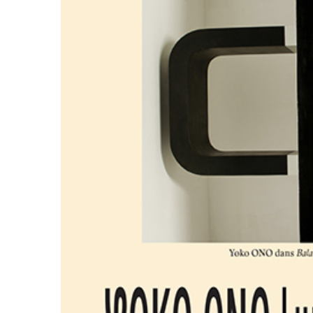
ラ
リ
ー