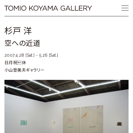
Skip
Tomio
to
content
Koyama
杉戸 洋
Gallery
空への近道
小
2007.4.28 [Sat.] - 5.26 [Sat.]
山
日月祝休
小山登美夫ギャラリー
登
美
夫
ギ
ャ