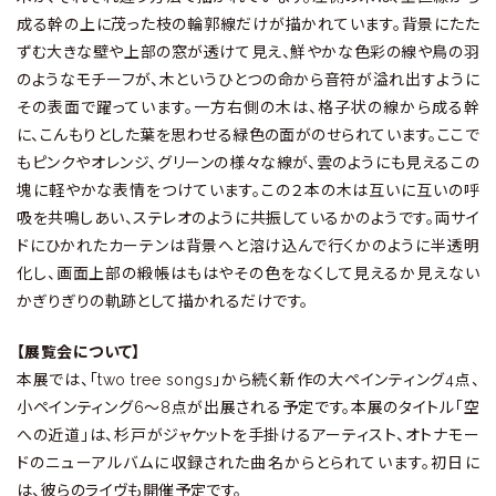
成る幹の上に茂った枝の輪郭線だけが描かれています。背景にたた
ずむ大きな壁や上部の窓が透けて見え、鮮やかな色彩の線や鳥の羽
のようなモチーフが、木というひとつの命から音符が溢れ出すように
その表面で躍っています。一方右側の木は、格子状の線から成る幹
に、こんもりとした葉を思わせる緑色の面がのせられています。ここで
もピンクやオレンジ、グリーンの様々な線が、雲のようにも見えるこの
塊に軽やかな表情をつけています。この２本の木は互いに互いの呼
吸を共鳴しあい、ステレオのように共振しているかのようです。両サイ
ドにひかれたカーテンは背景へと溶け込んで行くかのように半透明
化し、画面上部の緞帳はもはやその色をなくして見えるか見えない
かぎりぎりの軌跡として描かれるだけです。
【展覧会について】
本展では、「two tree songs」から続く新作の大ペインティング4点、
小ペインティング6～8点が出展される予定です。本展のタイトル「空
への近道」は、杉戸がジャケットを手掛けるアーティスト、オトナモー
ドのニューアルバムに収録された曲名からとられています。初日に
は、彼らのライヴも開催予定です。