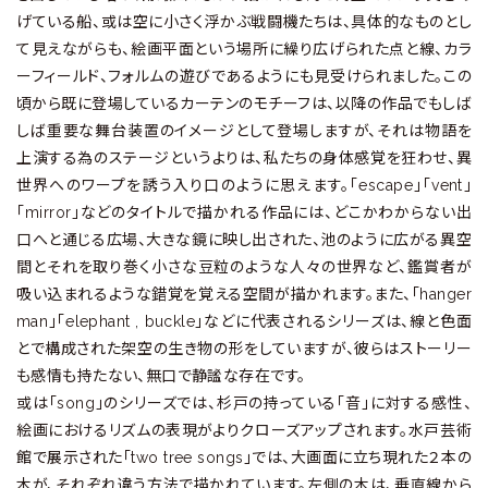
げている船、或は空に小さく浮かぶ戦闘機たちは、具体的なものとし
て見えながらも、絵画平面という場所に繰り広げられた点と線、カラ
ーフィールド、フォルムの遊びであるようにも見受けられました。この
頃から既に登場しているカーテンのモチーフは、以降の作品でもしば
しば重要な舞台装置のイメージとして登場しますが、それは物語を
上演する為のステージというよりは、私たちの身体感覚を狂わせ、異
世界へのワープを誘う入り口のように思えます。「escape」「vent」
「mirror」などのタイトルで描かれる作品には、どこかわからない出
口へと通じる広場、大きな鏡に映し出された、池のように広がる異空
間とそれを取り巻く小さな豆粒のような人々の世界など、鑑賞者が
吸い込まれるような錯覚を覚える空間が描かれます。また、「hanger
man」「elephant , buckle」などに代表されるシリーズは、線と色面
とで構成された架空の生き物の形をしていますが、彼らはストーリー
も感情も持たない、無口で静謐な存在です。
或は「song」のシリーズでは、杉戸の持っている「音」に対する感性、
絵画におけるリズムの表現がよりクローズアップされます。水戸芸術
館で展示された「two tree songs」では、大画面に立ち現れた２本の
木が、それぞれ違う方法で描かれています。左側の木は、垂直線から