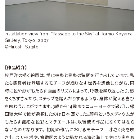
ラ
リ
ー
Installation view from “Passage to the Sky” at Tomio Koyama 
Gallery, Tokyo, 2007

©Hiroshi Sugito
【作品紹介】
杉戸洋の描く絵画は、常に抽象と具象の狭間を行き来しています。私
たち鑑賞者は登場するモチーフが織りなす世界を想像しながら、同
時に色や形がもたらす画面のリズムによって、呼吸を繰り返したり、歌
をくちずさんだり、ステップを踏んだりするような、身体が覚える喜び
を味わうことができます。3歳から14歳までニューヨークで過ごし、帰
国後大学で彼が選択したのは日本画でした。顔料というメディウムが
もたらす繊細な色彩とマチエールは、以後彼の作品になくてはなら
ないものとなります。 初期の作品におけるモチーフ – 小さく炎を吹
き出している塔や、俯瞰図のように描かれる海と海上でやはり炎をあ