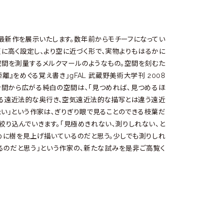
最新作を展示いたします。数年前からモチーフになってい
に高く設定し、より空に近づく形で、実物よりもはるかに
空間を測量するメルクマールのようなもの。空間を刻むた
』をめぐる覚え書き」gFAL 武蔵野美術大学刊 2008
合間から広がる純白の空間は、「見つめれば、見つめるほ
ゆる遠近法的な奥行き、空気遠近法的な描写とは違う遠近
い」という作家は、ぎりぎり眼で見ることのできる枝葉だ
絞り込んでいきます。「見極めきれない、測りしれない、と
めに樹を見上げ描いているのだと思う。少しでも測りしれ
るのだと思う」という作家の、新たな試みを是非ご高覧く