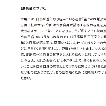
【展覧会について】
本展では、日高が近年取り組んでいる連作『空との距離』の
る百日紅の木を、今回は作家自身が描写する際の視点を更
大きなスケールで描くことになりました。「私にとって枝は
めの目盛りのようなものなのです」（日高理恵子「『空との距離
年）と日高が語る通り、画面いっぱいに伸びる枝々とその
どに見えてくる測り知れない距離」を感じさせます。「いわ
感、距離感を私自身の知覚をとおして絵の上に残してゆきた
けを捉え、木肌の表情などはそぎ落として、描く要素をより
いうことを自分自身の感覚としてリアルに感じつづけるた
ないものに近づきたい、あの空を描くために樹を描いてい
ださい。