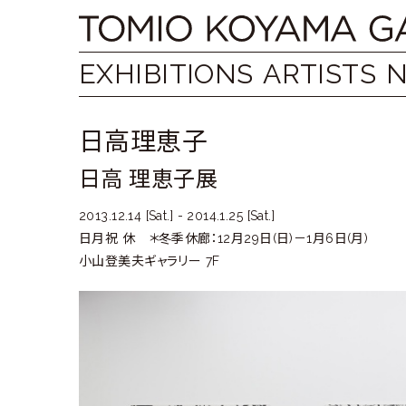
Skip
Tomio
to
content
Koyama
EXHIBITIONS
ARTISTS
Gallery
日高理恵子
小
日高 理恵子展
山
登
2013.12.14 [Sat.] - 2014.1.25 [Sat.]
日月祝 休 ＊冬季休廊：12月29日(日)－1月6日(月)
美
小山登美夫ギャラリー 7F
夫
ギ
ャ