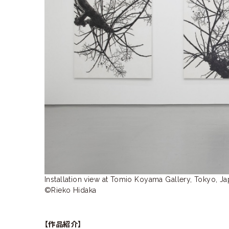
ラ
リ
ー
Installation view at Tomio Koyama Gallery, Tokyo, Ja
©Rieko Hidaka
【作品紹介】