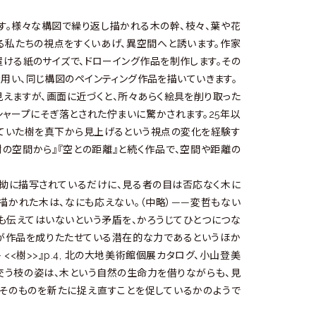
す。様々な構図で繰り返し描かれる木の幹、枝々、葉や花
る私たちの視点をすくいあげ、異空間へと誘います。作家
ける紙のサイズで、ドローイング作品を制作します。その
用い、同じ構図のペインティング作品を描いていきます。
えますが、画面に近づくと、所々あらく絵具を削り取った
ャープにそぎ落とされた佇まいに驚かされます。25年以
見ていた樹を真下から見上げるという視点の変化を経験す
樹の空間から』『空との距離』と続く作品で、空間や距離の
執拗に描写されているだけに、見る者の目は否応なく木に
、描かれた木は、なにも応えない。（中略）——変哲もない
も伝えてはいないという矛盾を、かろうじてひとつにつな
が作品を成りたたせている潜在的な力であるというほか
<<樹>>』p.4, 北の大地美術館個展カタログ、小山登美
き交う枝の姿は、木という自然の生命力を借りながらも、見
そのものを新たに捉え直すことを促しているかのようで