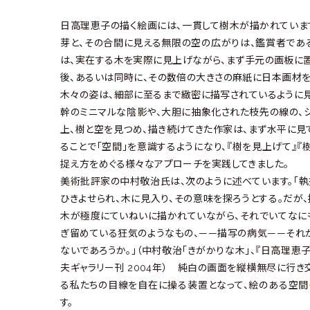
日高理恵子の描く絵画には、一貫して樹木が描かれていま
芽と、その合間に見える無限の空の広がりは、鑑賞者であ
は、実在する木を実際に見上げながら、まず手元の画板に置
後、あるいは同時に、その数倍の大きさの麻紙に日本画材を
木々の姿は、細部に至るまで緻密に描写されているように見
幹のミニマルな陰影や、大胆に抽象化された枝先の線の、シ
上、樹と空を見つめ、描き続けてきた作家は、まず水平に
ることで「空間」を意識するようになり、『樹を見上げて』『
捉え方をめぐる様々なアプローチを実践してきました。
美術批評家の中村敬治氏は、次のように述べています。「
ひきよせられ、木に見入り、その意味を探ろうとする。だが
木が極度にていねいに描かれていながら、それでいてなに
ぎ留めている狂気のようなもの、——描写の病気——それ
ないであろうか。」（中村敬治「きがかりな木」、『日高理恵子 
夫ギャラリー刊 2004年） 純白の画面を縦横無尽に行
る私たちの目線を自在に操る装置となって、絵のある空間
す。