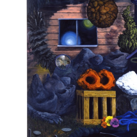
ラ
リ
ー