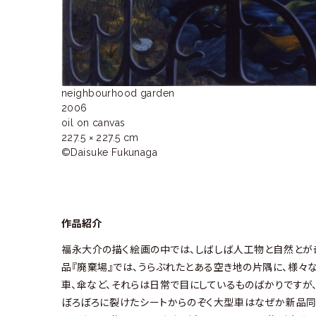
neighbourhood garden

2006 

oil on canvas

227.5 × 227.5 cm

©Daisuke Fukunaga
作品紹介
福永大介の描く絵画の中では、しばしば人工物と自然とが奇妙
品『廃棄場』では、うらぶれたとある空き地の片隅に、様々
車、傘など、それらは日常で目にしているものばかりですが
ぼろぼろに裂けたシートからのぞく大型車はなぜか新品同