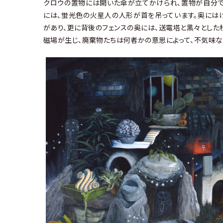
クロウの置物には開いた傘が立てかけられ、置物が自分で
には、蛍光色の火星人の人形が首を吊っています。奥には
があり、更に背後のフェンスの奥には、送電塔と黒々とした
磁場が生じ、廃棄物たちは何者かの意思によって、不気味な