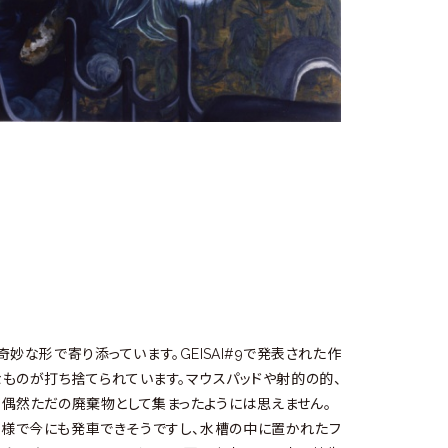
な形で寄り添っています。GEISAI#9で発表された作
なものが打ち捨てられています。マウスパッドや射的の的、
、偶然ただの廃棄物として集まったようには思えません。
様で今にも発車できそうですし、水槽の中に置かれたフ