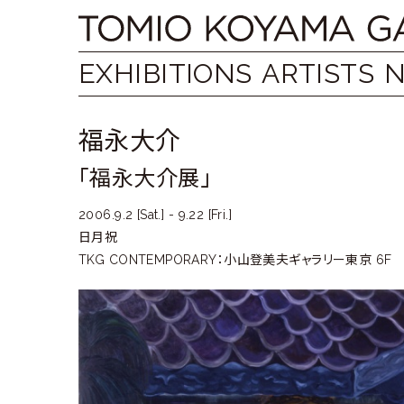
Skip
Tomio
to
content
Koyama
EXHIBITIONS
ARTISTS
Gallery
福永大介
小
「福永大介展」
山
登
2006.9.2 [Sat.] - 9.22 [Fri.]
日月祝
美
TKG CONTEMPORARY：小山登美夫ギャラリー東京 6F
夫
ギ
ャ