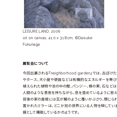
LEISURE LAND, 2006
oil on canvas, 41.0 x 31.8cm, ©Daisuke
Fukunaga
展覧会について
今回出展される『neighborhood garden』では
やホース、犬小屋や便器などは有機的なエネルギーを帯び
植えられた植物や池の中の鯉、パンジー、蜂の巣、石などは
人間のような意思を持ちながら、息を潜めているように思え
背後の家の屋根には瓦が鱗のように覆いかぶさり、閉じら
置かれたミラーは、どこか別の世界にいる人物を映していま
鏡として機能しているかのようです。