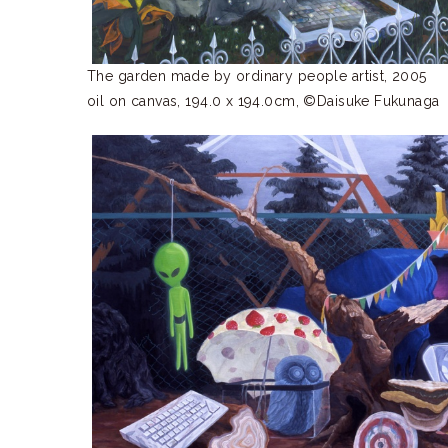
The garden made by ordinary people artist, 2005
oil on canvas, 194.0 x 194.0cm, ©Daisuke Fukunaga