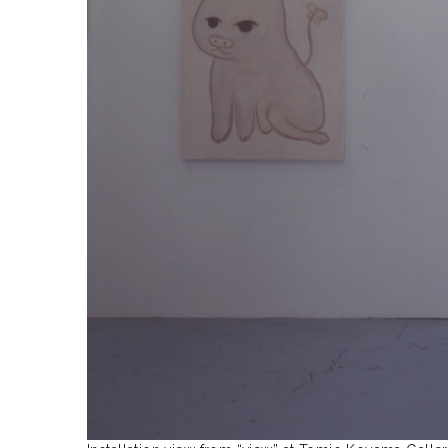
ラ
リ
ー