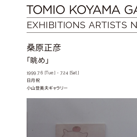
Skip
Tomio
to
content
Koyama
EXHIBITIONS
ARTISTS
Gallery
桑原正彦
小
「眺め」
山
登
1999.7.6 [Tue.] - 7.24 [Sat.]
日月祝
美
小山登美夫ギャラリー
夫
ギ
ャ