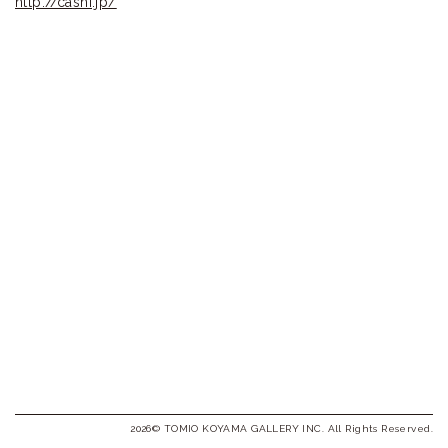
ラ
http://cashi.jp/
リ
ー
2026© TOMIO KOYAMA GALLERY INC. All Rights Reserved.