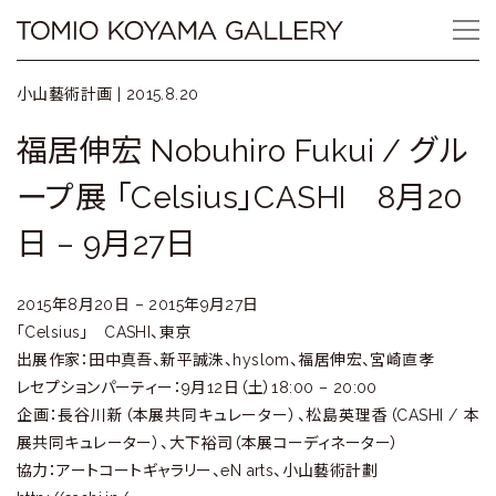
Skip
Tomio
to
content
Koyama
小山藝術計画 |
2015.8.20
Gallery
福居伸宏 Nobuhiro Fukui / グル
小
ープ展 「Celsius」CASHI 8月20
山
日 – 9月27日
登
2015年8月20日 – 2015年9月27日
美
「Celsius」 CASHI、東京
夫
出展作家：田中真吾、新平誠洙、hyslom、福居伸宏、宮崎直孝
レセプションパーティー：9月12日（土）18:00 – 20:00
ギ
企画：長谷川新（本展共同キュレーター）、松島英理香（CASHI / 本
展共同キュレーター）、大下裕司（本展コーディネーター）
ャ
協力：アートコートギャラリー、eN arts、小山藝術計劃